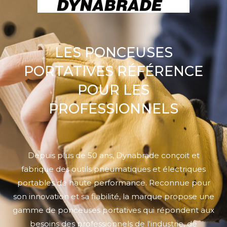
LES PONCEUSES
PORTATIVES RÉFÉRENCE
POUR LES
PROFESSIONNELS
Depuis plus de 50 ans, Dynabrade conçoit et
fabrique des outils pneumatiques et électriques
portables de haute performance. Reconnue pour
son innovation et sa fiabilité, la marque propose une
gamme de ponceuses portatives qui répondent aux
besoins des professionnels de l'industrie, de